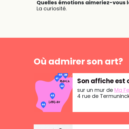
Quelles émotions aimeriez-vous la
La curiosité.
Où admirer son art?
Son affiche est 
sur un mur de
Ma F
4 rue de Termuninck