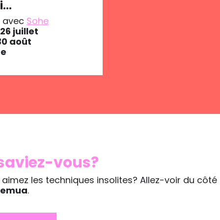
si…
e avec
Sohe
 26 juillet
t 30 août
re
 saviez-vous?
aimez les techniques insolites? Allez-voir du côté
cemua
.