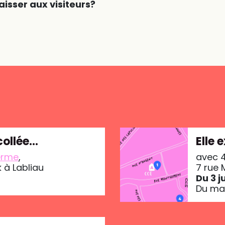
isser aux visiteurs?
collée…
Elle
erme
,
avec 4
 à Labliau
7 rue
Du 3 j
Du mar