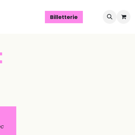
Espace assos
Billetterie
t
ec