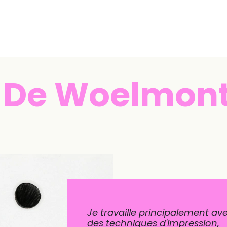
ogrammation
Ateliers et stages
Actions
e De Woelmon
Je travaille principalement av
des techniques d'impression,