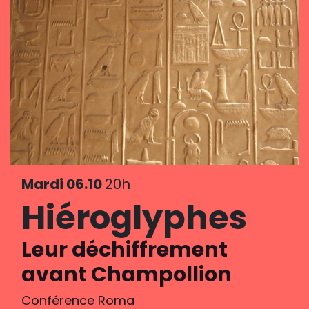
Mardi 06.10
20h
Hiéroglyphes
Leur déchiffrement
avant Champollion
Conférence Roma