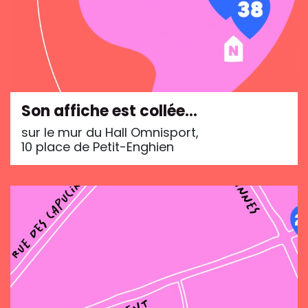
Son affiche est collée…
sur le mur du Hall Omnisport,
10 place de Petit-Enghien