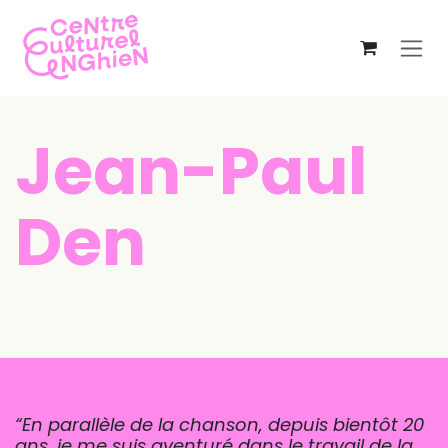
Se rendre au contenu
Jean-Paul
Den
“
En parallèle de la chanson, depuis bientôt 20
ans, je me suis aventuré dans le travail de la