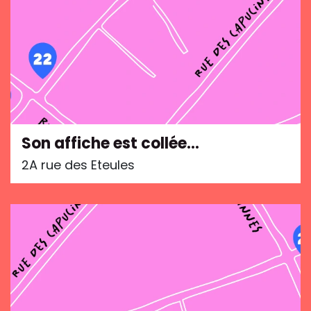
Son affiche est collée…
2A rue des Eteules