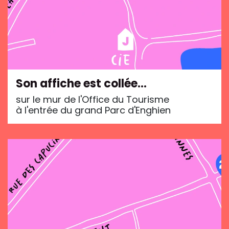
Son affiche est collée…
sur le mur de l'Office du Tourisme
à l'entrée du grand Parc d'Enghien