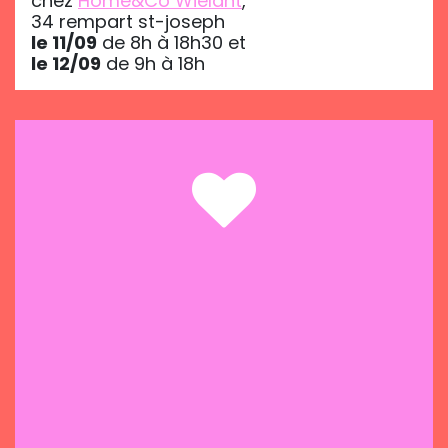
chez
Home&Co Wielant
,
34 rempart st-joseph
le 11/09
de 8h à 18h30 et
le 12/09
de 9h à 18h