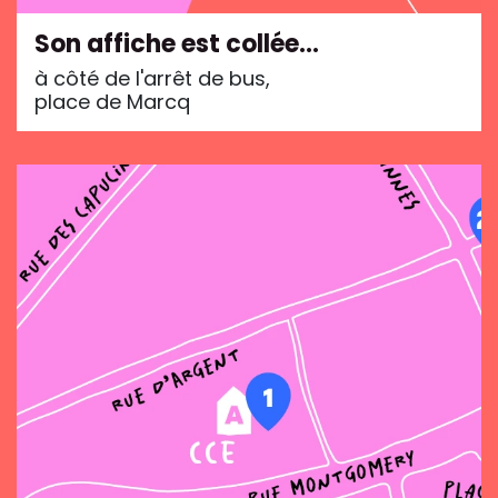
Son affiche est collée…
à côté de l'arrêt de bus,
place de Marcq