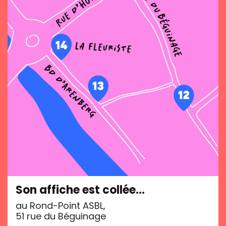
Son affiche est collée…
au Rond-Point ASBL,
51 rue du Béguinage