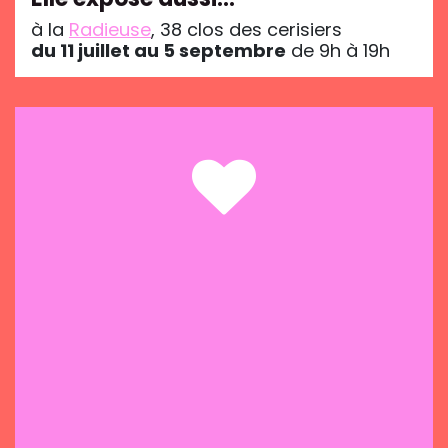
à la
Radieuse
, 38 clos des cerisiers
du 11 juillet au 5 septembre
de 9h à 19h