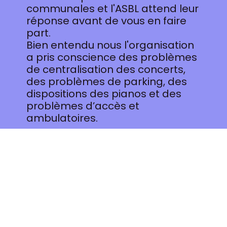
communales et l'ASBL attend leur
réponse avant de vous en faire
part.
Bien entendu nous l'organisation
a pris conscience des problèmes
de centralisation des concerts,
des problèmes de parking, des
dispositions des pianos et des
problèmes d’accès et
ambulatoires.
Actuellement Fréquence
musicale a l’intention de
programmer en mai prochain et
durant chaque dimanche les
“Five O’Clock”
, concerts réservés
aux futurs lauréats des
Conservatoires Royaux de
Belgique, en priorité issus de