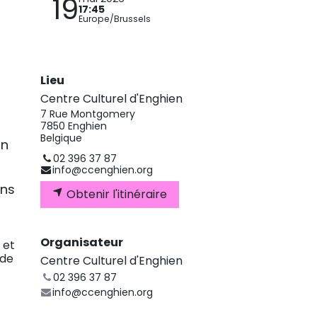
19
17:45
Europe/Brussels
Lieu
Centre Culturel d'Enghien
7 Rue Montgomery
7850 Enghien
Belgique
on
02 396 37 87
info@ccenghien.org
ins
Obtenir l'itinéraire
Organisateur
 et
 de
Centre Culturel d'Enghien
02 396 37 87
info@ccenghien.org