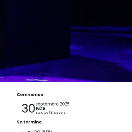
Commence
30
septembre 2025
16:15
Europe/Brussels
Se termine
mai 2026